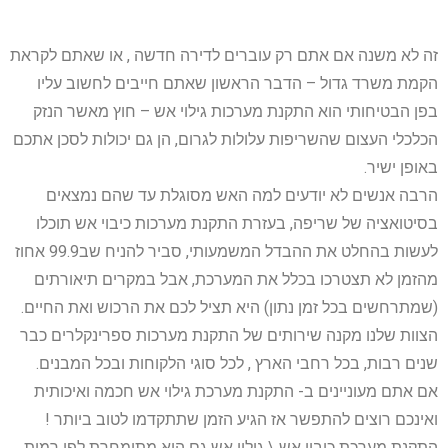
זה לא משנה אם אתם רק עוברים לדירה חדשה , או שאתם לקראת
הקמת משרד גדול – הדבר הראשון שאתם חייבים לחשוב עליו
בפן הבטיחותי הוא התקנת מערכות גילוי אש – חוץ מאשר הנזק
הכלכלי העצום שהשריפות עלולות לגרום, הן גם יכולות לסכן אתכם
באופן ישיר.
הרבה אנשים לא יודעים למה האש מסוגלת עד שהם נמצאים
בסיטואציה של שריפה, בעזרת התקנת מערכות כיבוי אש תוכלו
לעשות בהחלט את ההבדל המשמעותי, סביר להניח שב99.9 אחוז
מהזמן לא תצטרכו בכלל את המערכת, אבל במקרים תיאורתים
(שמתרחשים בכל זמן נתון) היא תציל לכם את הרכוש ואת החיים.
הצוות שלנו מקנה שירותים של התקנת מערכות ספרינקלרים כבר
שנים רבות, בכל רחבי הארץ , לכל סוגי הלקוחות ובכל המבנים.
אם אתם מעוניינים ב- התקנת מערכת גילוי אש חכמה ואיכותית
ואינכם רוצים להתפשר אז הגיע הזמן שתתקדמו לטוב ביותר !
התקנת מערכת כיבוי אש \ גילוי אש גם היא מתומחרת לפי רמות