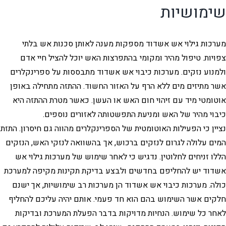
שימושיות
מערכות גילוי אש אשדוד מספקות מענה לאותן סכנות אש בלתי
צפויות. טיפול מהיר ומקומי בהתפרצות האש יוכל להציל חיי אדם
ולמנוע נזקים. מערכות כיבוי אש אשדוד מתבססות על ספרינקלרים
אשר מתיזים מים ללא הרף על האזור החשוד. ההתזה מתחילה באופן
אוטומטי מיד עם זיהוי חום האש או העשן. כאשר מטרת ההתזה היא
כיבוי מהיר של האש ומניעת התפשטותה לאזורים נוספים.
נציין כי הפעילות האוטומטית של הספרינקלרים מהווה גם חיסרון. התזת
המים עלולה לגרום לנזקים ברכוש, אך בהשוואה לנזקי האש, הנזקים
הללו זניחים לחלוטין. נדגיש כי לאחר שימוש של מערכות גילוי אש
אשדוד יש להחליפם בחדשים ולבצע בדיקת תקינות מקיפה למערכת
כולה. מערכות כיבוי אש אשדוד הן מערכות רב שימושיות, אך ישנם
חלקים אשר השימוש בהם הוא חד פעמי. אותם יהיה עליכם להחליף
לאחר כל שימוש. הנחיות מדויקות בדבר הפעלת המערכת ובדיקות