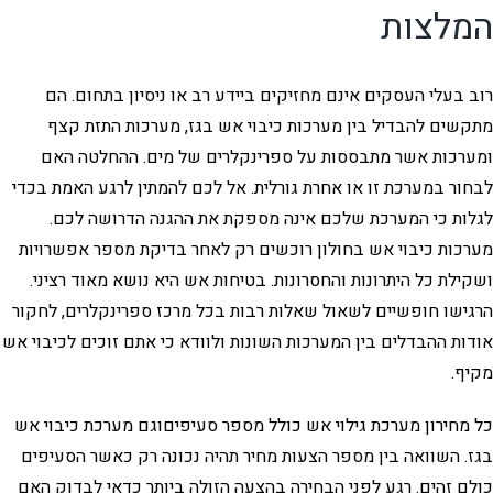
המלצות
רוב בעלי העסקים אינם מחזיקים ביידע רב או ניסיון בתחום. הם
מתקשים להבדיל בין מערכות כיבוי אש בגז, מערכות התזת קצף
ומערכות אשר מתבססות על ספרינקלרים של מים. ההחלטה האם
לבחור במערכת זו או אחרת גורלית. אל לכם להמתין לרגע האמת בכדי
לגלות כי המערכת שלכם אינה מספקת את ההגנה הדרושה לכם.
מערכות כיבוי אש בחולון רוכשים רק לאחר בדיקת מספר אפשרויות
ושקילת כל היתרונות והחסרונות. בטיחות אש היא נושא מאוד רציני.
הרגישו חופשיים לשאול שאלות רבות בכל מרכז ספרינקלרים, לחקור
אודות ההבדלים בין המערכות השונות ולוודא כי אתם זוכים לכיבוי אש
מקיף.
כל מחירון מערכת גילוי אש כולל מספר סעיפיםוגם מערכת כיבוי אש
בגז. השוואה בין מספר הצעות מחיר תהיה נכונה רק כאשר הסעיפים
כולם זהים. רגע לפני הבחירה בהצעה הזולה ביותר כדאי לבדוק האם