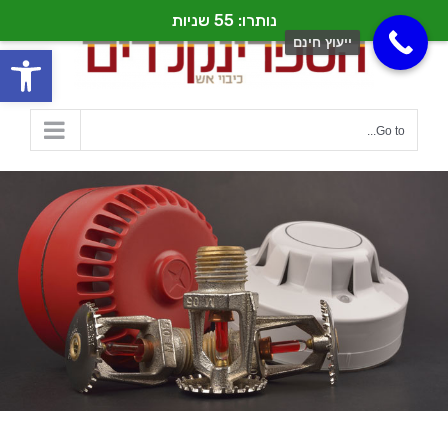
נותרו: 55 שניות
ייעוץ חינם
פתח
Go to...